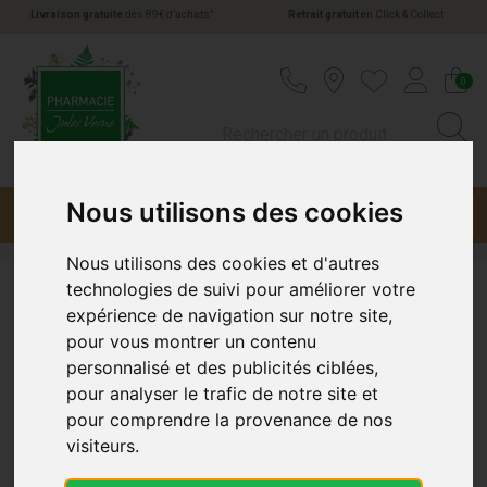
*
Livraison gratuite
dès 89€ d’achats
Retrait gratuit
en Click & Collect
Pharmacie Jules Verne Votre pharmacie en li
0
Nous utilisons des cookies
Menu
Promotions
Nous utilisons des cookies et d'autres
technologies de suivi pour améliorer votre
Promotions Médicaments et
expérience de navigation sur notre site,
pour vous montrer un contenu
Santé : Prix Bas et Offres
personnalisé et des publicités ciblées,
pour analyser le trafic de notre site et
Spéciales
pour comprendre la provenance de nos
visiteurs.
Promotions Exceptionnelles chez