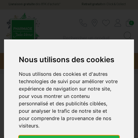
*
Livraison gratuite
dès 89€ d’achats
Retrait gratuit
en Click & Collect
Pharmacie Jules Verne Votre pharmacie en li
0
Nous utilisons des cookies
Menu
Promotions
Nous utilisons des cookies et d'autres
technologies de suivi pour améliorer votre
Minceur et silhouette
expérience de navigation sur notre site,
pour vous montrer un contenu
personnalisé et des publicités ciblées,
Minceur et Silhouette chez Pharmacie-
pour analyser le trafic de notre site et
Jules-Verne.com
pour comprendre la provenance de nos
visiteurs.
Bienvenue dans la section Minceur et Silhouette de
Pharmacie-Jules-Verne.com, votre source de confiance pour