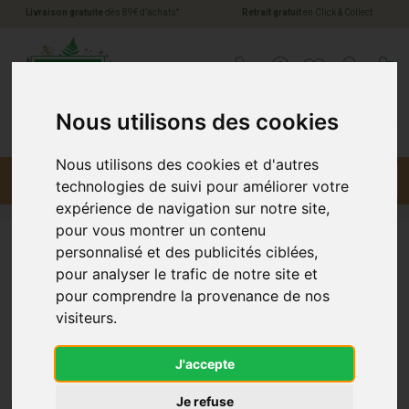
*
Livraison gratuite
dès 89€ d’achats
Retrait gratuit
en Click & Collect
Pharmacie Jules Verne Votre pharmacie en li
0
Nous utilisons des cookies
Nous utilisons des cookies et d'autres
Menu
Promotions
technologies de suivi pour améliorer votre
expérience de navigation sur notre site,
pour vous montrer un contenu
personnalisé et des publicités ciblées,
Doigt et attelle
pour analyser le trafic de notre site et
pour comprendre la provenance de nos
Attelles de Doigt et Soutien
visiteurs.
Les attelles de doigt sont des dispositifs médicaux conçus
J'accepte
pour offrir un soutien supplémentaire aux doigts blessés.
Elles sont souvent utilisées après une entorse, une fracture
Je refuse