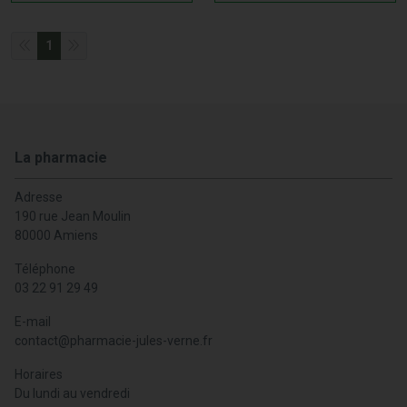
Les Bienfaits des Attelles de Doigt
1
Les attelles de doigt offrent plusieurs avantages pour la
santé et le confort :
Immobilisation post-blessure :
Elles aident à
stabiliser le doigt après une fracture ou une entorse,
La pharmacie
réduisant ainsi la douleur et favorisant une guérison
plus rapide.
Adresse
Réduction de l'inflammation :
Les attelles de doigt
190 rue Jean Moulin
offrent une compression douce qui aide à réduire
80000 Amiens
l'inflammation et à améliorer la circulation sanguine.
Téléphone
Prévention des mouvements excessifs :
Les
03 22 91 29 49
attelles de doigt empêchent les mouvements
excessifs qui pourraient aggraver la blessure, offrant
E-mail
ainsi une protection supplémentaire.
contact
@
pharmacie-jules-verne.fr
Réhabilitation :
Les attelles de réhabilitation aident à
Horaires
renforcer et stabiliser le doigt, facilitant ainsi la
Du lundi au vendredi
récupération après une blessure ou une chirurgie.