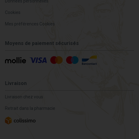
Données personnelles
vous offrir les meilleurs produits pour votre santé et votre
bien-être. Parcourez notre sélection d'attelles de doigt en
Cookies
ligne et trouvez le modèle qui répond à vos besoins
Mes préférences Cookies
spécifiques.
Moyens de paiement sécurisés
Livraison
Livraison chez vous
Retrait dans la pharmacie