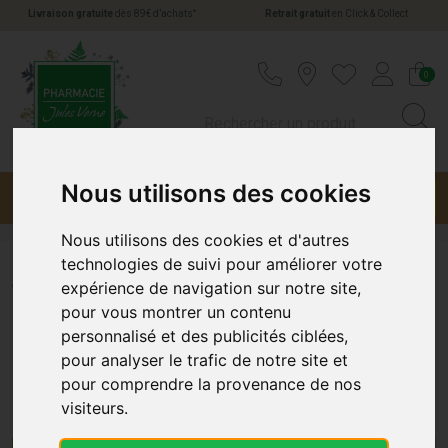
*
Livraison gratuite
dès 89€ d’achats
Retrait gratuit
en Click & Collect
Pharmacie Jules Verne Votre pharmacie en li
0
Nous utilisons des cookies
Menu
Promotions
Nous utilisons des cookies et d'autres
technologies de suivi pour améliorer votre
Toutes les huiles essentielles
expérience de navigation sur notre site,
pour vous montrer un contenu
personnalisé et des publicités ciblées,
Toutes les Huiles Essentielles chez
pour analyser le trafic de notre site et
Pharmacie-Jules-Verne.com
pour comprendre la provenance de nos
visiteurs.
Bienvenue dans la section Huiles Essentielles de
Pharmacie-Jules-Verne.com, votre source de confiance pour