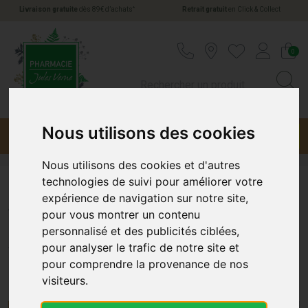
*
Livraison gratuite
dès 89€ d’achats
Retrait gratuit
en Click & Collect
Pharmacie Jules Verne Votre pharmacie en li
0
Nous utilisons des cookies
Menu
Promotions
Nous utilisons des cookies et d'autres
technologies de suivi pour améliorer votre
Alimentation féline
expérience de navigation sur notre site,
pour vous montrer un contenu
personnalisé et des publicités ciblées,
Alimentation Féline chez
pour analyser le trafic de notre site et
Pharmacie-Jules-Verne.fr
pour comprendre la provenance de nos
visiteurs.
Découvrez Notre Sélection de