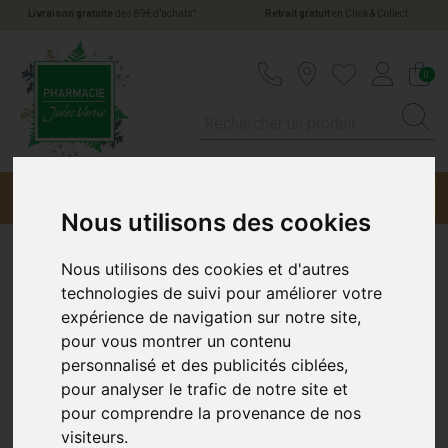
*
Livraison gratuite
dès 89€ d’achats
Retrait gratuit
en Click & Collect
Pharmacie Jules Verne Votre pharmacie en li
0
Menu
Promotions
Nous utilisons des cookies
Nous utilisons des cookies et d'autres
Long Presc S/D 1.5Kg
technologies de suivi pour améliorer votre
HILL'S
expérience de navigation sur notre site,
pour vous montrer un contenu
personnalisé et des publicités ciblées,
pour analyser le trafic de notre site et
pour comprendre la provenance de nos
visiteurs.