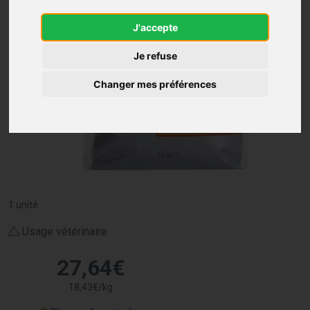
J'accepte
Je refuse
Changer mes préférences
1 unité
Usage vétérinaire
27
,
64
€
18
,
43
€
/kg