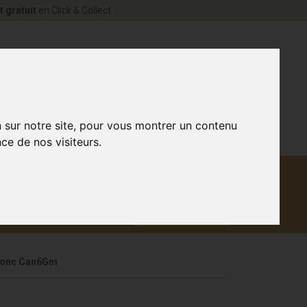
t gratuit
en Click & Collect
rne Votre pharmacie en ligne à votre service
0
n sur notre site, pour vous montrer un contenu
ce de nos visiteurs.
Matériel
aux
Promotions
médical
 Fonc Can6Gm