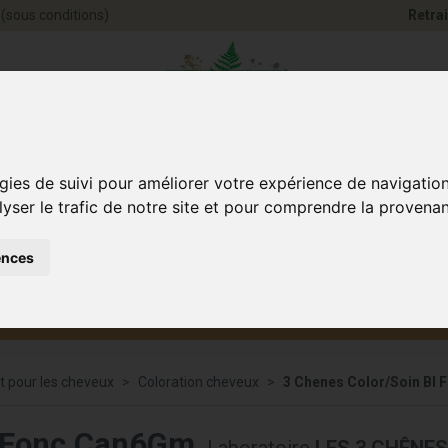
(sous conditions)
Retrai
Pharmacie Jules Ve
gies de suivi pour améliorer votre expérience de navigatio
lyser le trafic de notre site et pour comprendre la provenan
ences
Santé et
Bébé
smétique
Anim
Bien-être
et maman
t pour les cheveux
Coloration cheveux
3 Chenes Color/Soin Bl
l Fonc Can6Gm