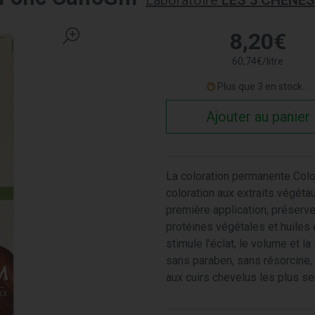
Laboratoire
LES 3 CHÊNES
8
,
20
€
60
,
74
€
/
litre
Plus que 3 en stock...
Ajouter au panier
La coloration permanente Colo
coloration aux extraits végét
première application, préserve
protéines végétales et huiles e
stimule l'éclat, le volume et
sans paraben, sans résorcine, 
aux cuirs chevelus les plus se