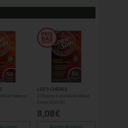
S
LES 3 CHÊNES
r&Soin Marron
3 Chenes Color&Soin Blond
Foncé Doré 6G
8
,
08
€
 au panier
Ajouter au panier