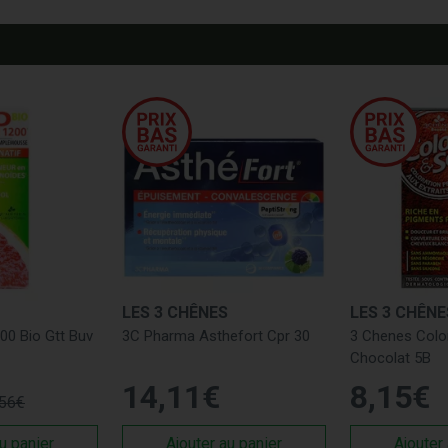
LES 3 CHÊNES
LES 3 CHÊNE
00 Bio Gtt Buv
3C Pharma Asthefort Cpr 30
3 Chenes Colo
Chocolat 5B
14
,
11
€
8
,
15
€
56
€
u panier
Ajouter au panier
Ajouter