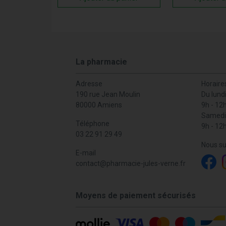
La pharmacie
Adresse
Horaire
190 rue Jean Moulin
Du lund
80000 Amiens
9h - 12
Samedi
Téléphone
9h - 12
03 22 91 29 49
Nous su
E-mail
contact
@
pharmacie-jules-verne.fr
Moyens de paiement sécurisés