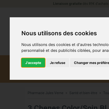
Livraison gratuite
dès 89€ d’achats 
Nous utilisons des cookies
Nous utilisons des cookies et d'autres technolo
personnalisé et des publicités ciblées, pour ana
J'accepte
Je refuse
Changer mes préfér
Diététique et
Médicaments
Co
médecine naturelle
Pharmacie Jules Verne
Santé et bien-être
Tou
3 Chenes Color/Soin B