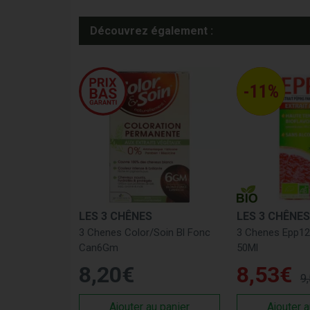
Découvrez également :
-11%
LES 3 CHÊNES
LES 3 CHÊNES
3 Chenes Color/Soin Bl Fonc
3 Chenes Epp12
Can6Gm
50Ml
8
,
20
€
8
,
53
€
9
,
Ajouter au panier
Ajouter a