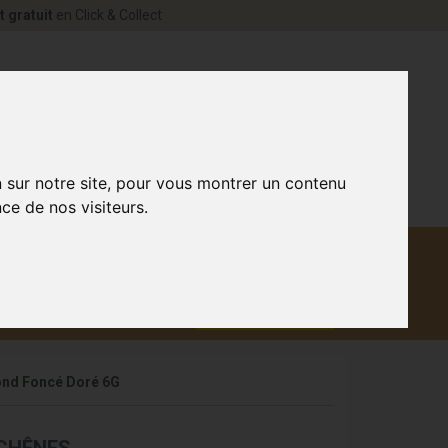
t gratuit
en Click & Collect
rne Votre pharmacie en ligne à votre service
0
n sur notre site, pour vous montrer un contenu
ce de nos visiteurs.
Matériel
aux
Promotions
médical
ond Foncé Doré 6G