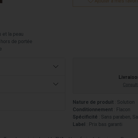
Ajouter à mes favor
 et la peau
r hors de portée
e
Livraiso
Consulte
Nature de produit
: Solution
Conditionnement
: Flacon
Spécificité
: Sans paraben, Sa
Label
: Prix bas garanti