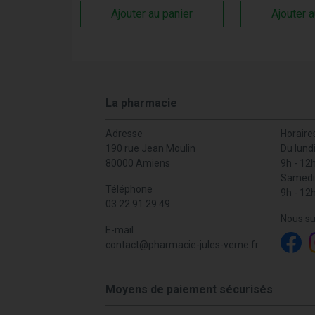
Ajouter au panier
Ajouter a
La pharmacie
Adresse
Horaire
190 rue Jean Moulin
Du lund
80000 Amiens
9h - 12
Samedi
Téléphone
9h - 12
03 22 91 29 49
Nous su
E-mail
contact
@
pharmacie-jules-verne.fr
Moyens de paiement sécurisés