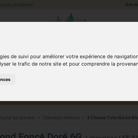
(sous conditions)
Retrai
Pharmacie Jules Ve
gies de suivi pour améliorer votre expérience de navigatio
lyser le trafic de notre site et pour comprendre la provenan
ences
Santé et
Bébé
smétique
Anim
Bien-être
et maman
t pour les cheveux
Coloration cheveux
3 Chenes Color&Soin Bl
lond Foncé Doré 6G