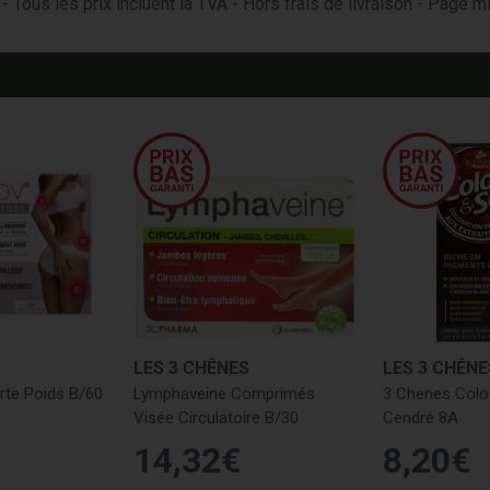
- Tous les prix incluent la TVA - Hors frais de livraison - Page 
LES 3 CHÊNES
LES 3 CHÊNE
rte Poids B/60
Lymphaveine Comprimés
3 Chenes Colo
Visée Circulatoire B/30
Cendré 8A
14
,
32
€
8
,
20
€