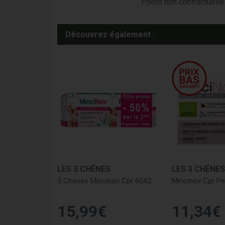
Photo non contractuelle 
Découvrez également :
LES 3 CHÊNES
LES 3 CHÊNES
3 Chenes Mincinov Cpr 60X2
Mincinov Cpr Pe
15
,
99
€
11
,
34
€