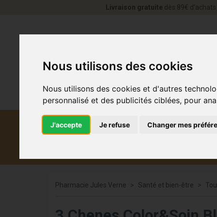
Livraison gratuite
dès 89€ d’achats 
Nous utilisons des cookies
Nous utilisons des cookies et d'autres technolo
personnalisé et des publicités ciblées, pour ana
J'accepte
Je refuse
Changer mes préfér
Diététique et
Médicaments
Co
médecine naturelle
Pharmacie Jules Verne
Santé et bien-être
Tou
3 Chenes Color&Soin B