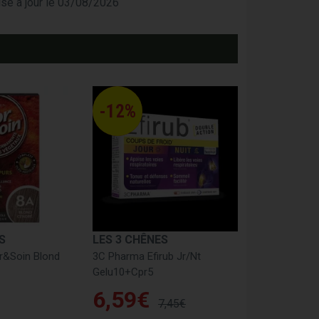
mise à jour le 03/08/2026
-12%
S
LES 3 CHÊNES
r&Soin Blond
3C Pharma Efirub Jr/Nt
Gelu10+Cpr5
6
,
59
€
7
,
45
€