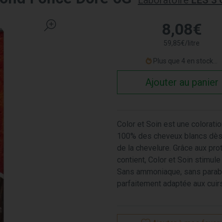
Laboratoire
LES 3
8
,
08
€
59
,
85
€
/
litre
Plus que 4 en stock...
Ajouter au panier
Color et Soin est une colorati
100% des cheveux blancs dès l
de la chevelure. Grâce aux pro
contient, Color et Soin stimule
Sans ammoniaque, sans paraben
parfaitement adaptée aux cuir