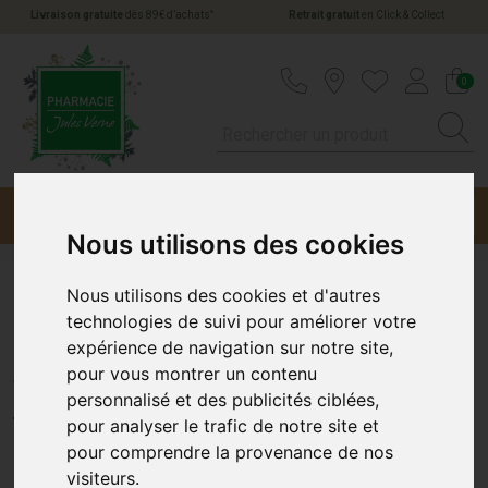
*
Livraison gratuite
dès 89€ d’achats
Retrait gratuit
en Click & Collect
Pharmacie Jules Verne Votre pharmacie en li
0
Menu
Promotions
Nous utilisons des cookies
Nous utilisons des cookies et d'autres
3 Chenes Gelee Roy1000
technologies de suivi pour améliorer votre
expérience de navigation sur notre site,
Amp20 Promo
pour vous montrer un contenu
personnalisé et des publicités ciblées,
LES 3 CHÊNES
pour analyser le trafic de notre site et
pour comprendre la provenance de nos
visiteurs.