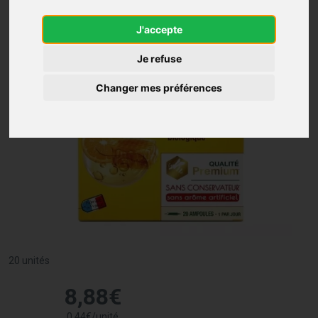
J'accepte
Je refuse
Changer mes préférences
20 unités
8
,
88
€
0
,
44
€
/unité