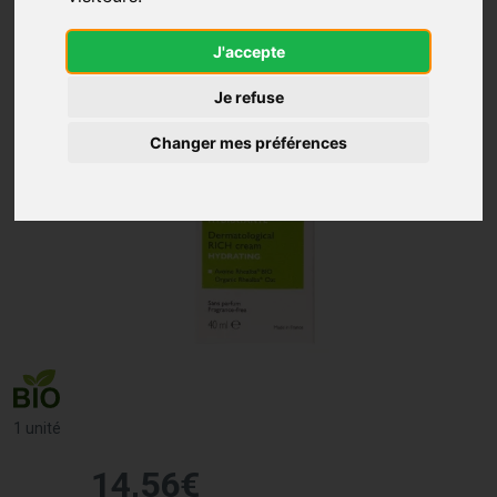
J'accepte
Je refuse
Changer mes préférences
1 unité
14
,
56
€