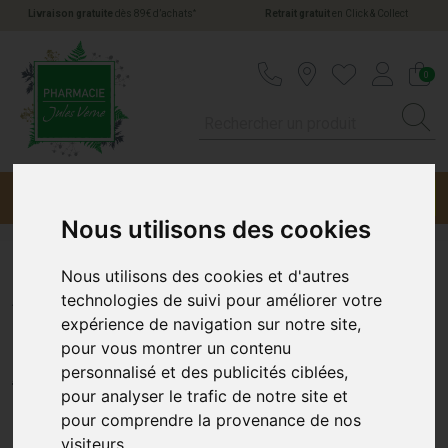
*
Livraison gratuite
dès 89€ d’achats
Retrait gratuit
en Click & Collect
Pharmacie Jules Verne Votre pharmacie en li
0
Menu
Promotions
Nous utilisons des cookies
Nous utilisons des cookies et d'autres
A-Derma Biology Cr Rich
technologies de suivi pour améliorer votre
expérience de navigation sur notre site,
Derma 40Ml
pour vous montrer un contenu
personnalisé et des publicités ciblées,
A-DERMA
pour analyser le trafic de notre site et
pour comprendre la provenance de nos
visiteurs.