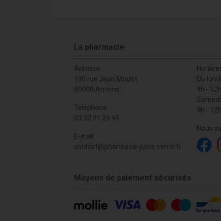
La pharmacie
Adresse
Horaire
190 rue Jean Moulin
Du lund
80000 Amiens
9h - 12
Samedi
Téléphone
9h - 12
03 22 91 29 49
Nous su
E-mail
contact
@
pharmacie-jules-verne.fr
Moyens de paiement sécurisés