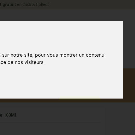
t gratuit
en Click & Collect
rne Votre pharmacie en ligne à votre service
0
n sur notre site, pour vous montrer un contenu
ce de nos visiteurs.
Matériel
aux
Promotions
médical
pr 100Ml