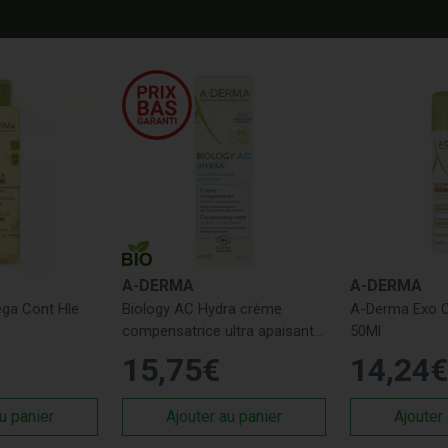
A-DERMA
A-DERMA
ga Cont Hle
Biology AC Hydra crème
A-Derma Exo C
compensatrice ultra apaisante
50Ml
bio 40ml
15
,
75
€
14
,
24
€
u panier
Ajouter au panier
Ajouter