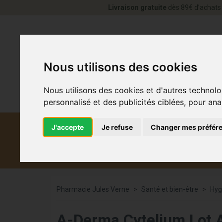
Livraison gratuite
dès 89€ d’achats 
Nous utilisons des cookies
Nous utilisons des cookies et d'autres technolo
personnalisé et des publicités ciblées, pour ana
J'accepte
Je refuse
Changer mes préfér
Diététique et
Médicaments
Co
médecine naturelle
Pharmacie Jules Verne
Santé et bien-être
Hyg
A-Derma Cytelium Lot 