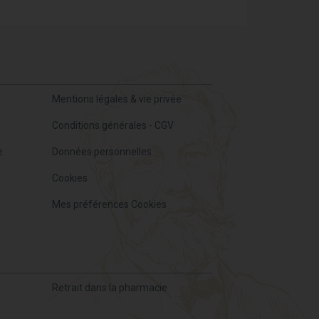
Mentions légales & vie privée
Conditions générales - CGV
e
Données personnelles
Cookies
Mes préférences Cookies
Retrait dans la pharmacie