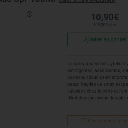
Laboratoire
A-DERMA
10
,
90
€
109
,
00
€
/
litre
Ajouter au panier
Le spray asséchant Cytelium 
astringentes, asséchantes, ant
apaisant, adoucissant et protec
peaux fragiles ce spray est par
cutanées chez le bébé et l'enf
d'irritation (au niveau des pli
Ajouter à mes favor