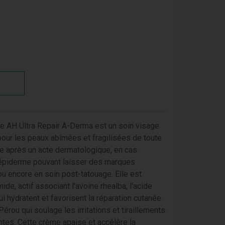
le AH Ultra Repair A-Derma est un soin visage
our les peaux abîmées et fragilisées de toute
isée après un acte dermatologique, en cas
 l'épiderme pouvant laisser des marques
 ou encore en soin post-tatouage. Elle est
de, actif associant l'avoine rhealba, l'acide
i hydratent et favorisent la réparation cutanée
Pérou qui soulage les irritations et tiraillements
ntes. Cette crème apaise et accélère la