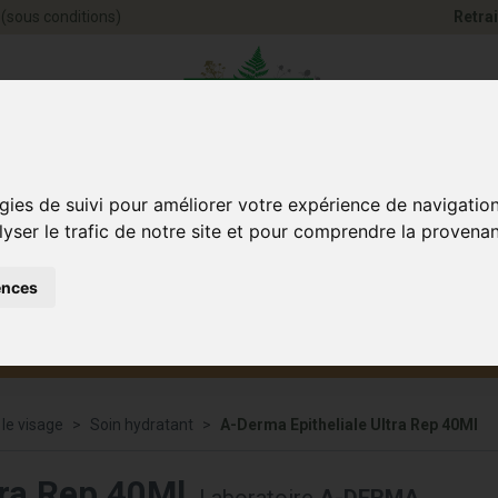
(sous conditions)
Retrai
Pharmacie Jules Ve
gies de suivi pour améliorer votre expérience de navigatio
lyser le trafic de notre site et pour comprendre la provenan
ences
Santé et
Bébé
smétique
Anim
Bien-être
et maman
 le visage
Soin hydratant
A-Derma Epitheliale Ultra Rep 40Ml
tra Rep 40Ml