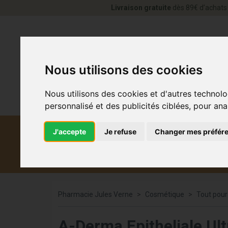
Livraison gratuite
dès 89€ d’achats 
Nous utilisons des cookies
Nous utilisons des cookies et d'autres technolo
personnalisé et des publicités ciblées, pour ana
J'accepte
Je refuse
Changer mes préfér
Diététique et
Médicaments
Co
médecine naturelle
Pharmacie Jules Verne
Cosmétique
Tout pour
A-Derma Epitheliale Ul