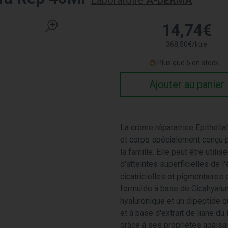
Laboratoire
A-DERMA
14
,
74
€
368
,
50
€
/
litre
Plus que 6 en stock...
Ajouter au panier
La crème réparatrice Epithelia
et corps spécialement conçu p
la famille. Elle peut être util
d'atteintes superficielles de
cicatricielles et pigmentaires
formulée à base de Cicahyalumi
hyaluronique et un dipeptide qu
et à base d'extrait de liane du 
grâce à ses propriétés apaisa