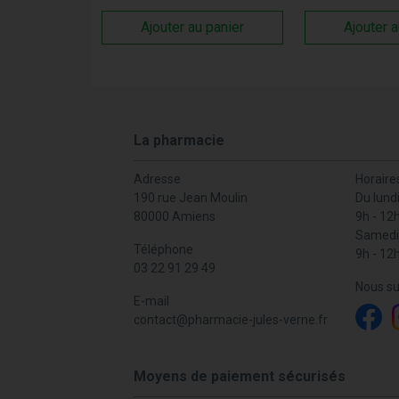
Ajouter au panier
Ajouter a
La pharmacie
Adresse
Horaire
190 rue Jean Moulin
Du lund
80000 Amiens
9h - 12
Samedi
Téléphone
9h - 12
03 22 91 29 49
Nous su
E-mail
contact
@
pharmacie-jules-verne.fr
Moyens de paiement sécurisés