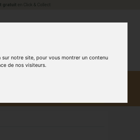
t gratuit
en Click & Collect
rne Votre pharmacie en ligne à votre service
0
n sur notre site, pour vous montrer un contenu
ce de nos visiteurs.
Matériel
aux
Promotions
médical