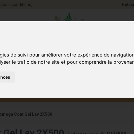
(sous conditions)
Retrai
Pharmacie Jules Ve
gies de suivi pour améliorer votre expérience de navigatio
lyser le trafic de notre site et pour comprendre la provenan
ences
Santé et
Bébé
smétique
Anim
Bien-être
et maman
omega Cont Gel Lav 2X500
 Gel Lav 2X500