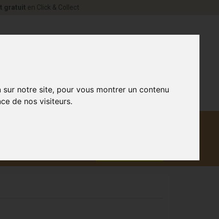
t gratuit
en Click & Collect
rne Votre pharmacie en ligne à votre service
0
n sur notre site, pour vous montrer un contenu
ce de nos visiteurs.
Matériel
aux
Promotions
médical