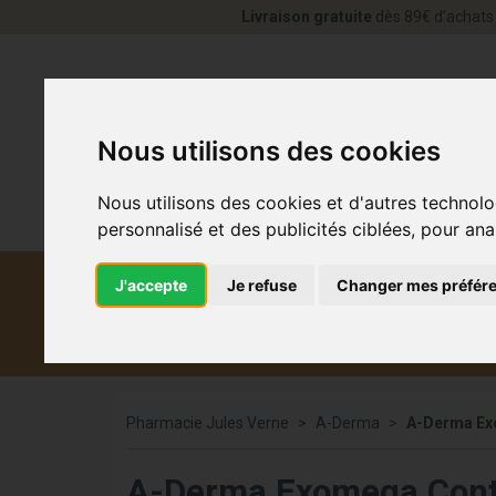
Livraison gratuite
dès 89€ d’achats 
Nous utilisons des cookies
Nous utilisons des cookies et d'autres technolo
personnalisé et des publicités ciblées, pour ana
J'accepte
Je refuse
Changer mes préfér
Diététique et
Médicaments
Co
médecine naturelle
Pharmacie Jules Verne
A-Derma
A-Derma Ex
A-Derma Exomega Cont