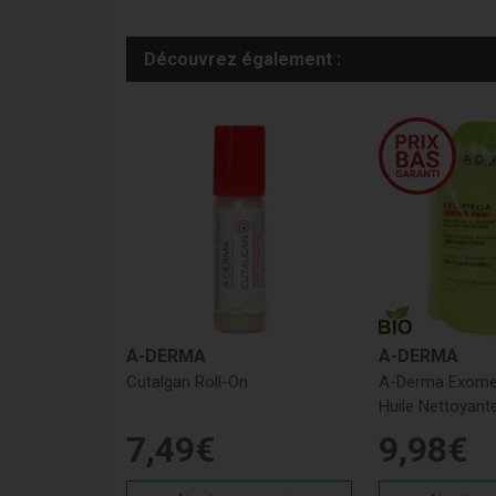
Découvrez également :
A-DERMA
A-DERMA
Cutalgan Roll-On
A-Derma Exome
Huile Nettoyant
7
,
49
€
9
,
98
€