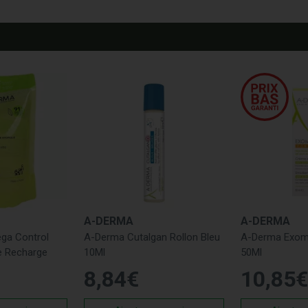
A-DERMA
A-DERMA
ga Control
A-Derma Cutalgan Rollon Bleu
A-Derma Exome
e Recharge
10Ml
50Ml
8
,
84
€
10
,
85
€