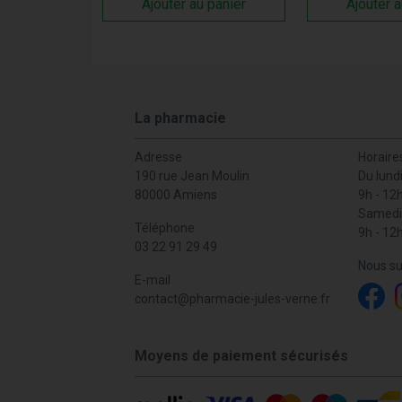
Ajouter au panier
Ajouter a
La pharmacie
Adresse
Horaire
190 rue Jean Moulin
Du lund
80000 Amiens
9h - 12
Samedi
Téléphone
9h - 12
03 22 91 29 49
Nous su
E-mail
contact
@
pharmacie-jules-verne.fr
Moyens de paiement sécurisés