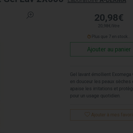
Laboratoire
A-DERMA
20
,
98
€
20
,
98
€
/
litre
Plus que 7 en stock...
Ajouter au panier
Gel lavant émollient Exomega C
en douceur les peaux sèches et
apaise les irritations et protèg
pour un usage quotidien.
Ajouter à mes favor