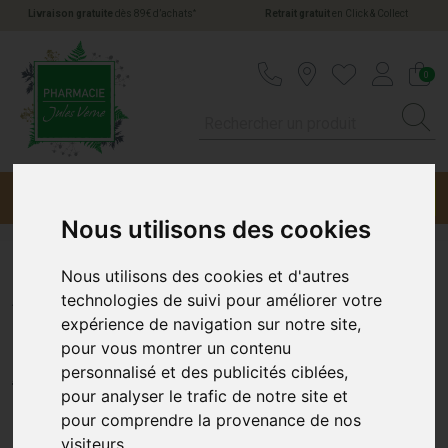
*
Livraison gratuite
dès 89€ d’achats
Retrait gratuit
en Click & Collect
Pharmacie Jules Verne Votre pharmacie en li
0
Menu
Promotions
Nous utilisons des cookies
Nous utilisons des cookies et d'autres
A-Derma Protect Kids Spray
technologies de suivi pour améliorer votre
expérience de navigation sur notre site,
SPF 50+ 200 ml
pour vous montrer un contenu
personnalisé et des publicités ciblées,
A-DERMA
pour analyser le trafic de notre site et
pour comprendre la provenance de nos
visiteurs.