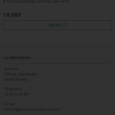
A-Derma Exomega Cont Hle Lav+ Rech
19
,
98
€
Ajouter
La pharmacie
Adresse
190 rue Jean Moulin
80000 Amiens
Téléphone
03 22 91 29 49
E-mail
contact
@
pharmacie-jules-verne.fr