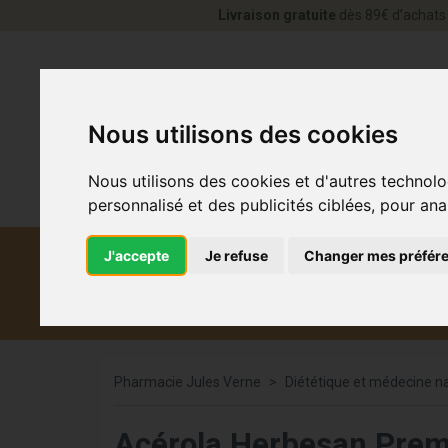
Livraison gratuite
dès 89€ d’achats 
Nous utilisons des cookies
Nous utilisons des cookies et d'autres technolo
personnalisé et des publicités ciblées, pour ana
J'accepte
Je refuse
Changer mes préfér
Diététique et
Médicaments
Co
médecine naturelle
Pharmacie Jules Verne
Diététique et médecine na
Acérola Herbesan Pre