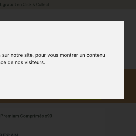
t gratuit
en Click & Collect
rne Votre pharmacie en ligne à votre service
0
n sur notre site, pour vous montrer un contenu
ce de nos visiteurs.
Matériel
aux
Promotions
médical
n Premium Comprimés x90