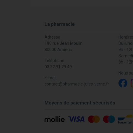
La pharmacie
Adresse
Horaire
190 rue Jean Moulin
Du lund
80000 Amiens
9h - 12
Samedi
Téléphone
9h - 12
03 22 91 29 49
Nous su
E-mail
contact
@
pharmacie-jules-verne.fr
Moyens de paiement sécurisés