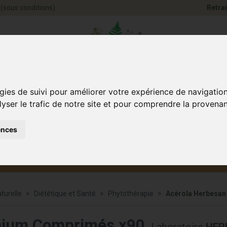
(sous conditions)
Retrai
Pharmacie Jules Ve
gies de suivi pour améliorer votre expérience de navigatio
lyser le trafic de notre site et pour comprendre la provenan
ences
Santé et
Bébé
smétique
Anim
Bien-être
et maman
turelle
Diététique et Santé
Phytothérapie
Acérola Herbesa
mium Comprimés x90