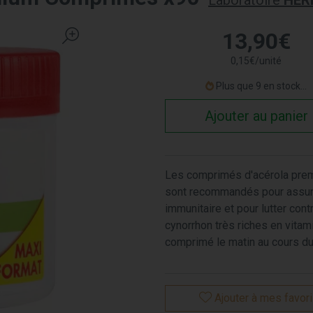
Laboratoire
HER
13
,
90
€
0
,
15
€
/unité
Plus que 9 en stock...
Ajouter au panier
Les comprimés d'acérola pre
sont recommandés pour assur
immunitaire et pour lutter contr
cynorrhon très riches en vitam
comprimé le matin au cours du 
Ajouter à mes favor