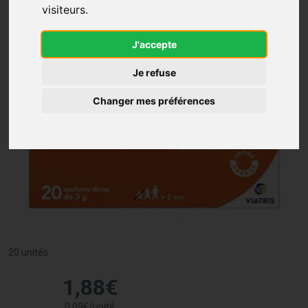
visiteurs.
J'accepte
Je refuse
Changer mes préférences
20 unités
1
,
88
€
0
,
09
€
/unité