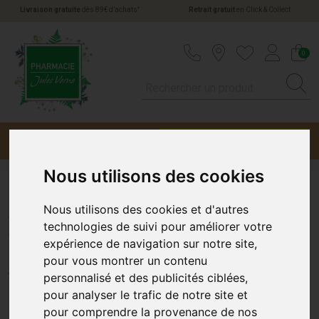
*
Livraison gratuite
dès 89€ d’achats
Retrait gratuit
en Click & Collect
Pharmacie Jules Verne Votre pharmacie en li
0
Menu
Promotions
Nous utilisons des cookies
Acetylcystéine 200 mg
Nous utilisons des cookies et d'autres
technologies de suivi pour améliorer votre
Viatris Sachets x20
expérience de navigation sur notre site,
pour vous montrer un contenu
MYLAN
personnalisé et des publicités ciblées,
pour analyser le trafic de notre site et
pour comprendre la provenance de nos