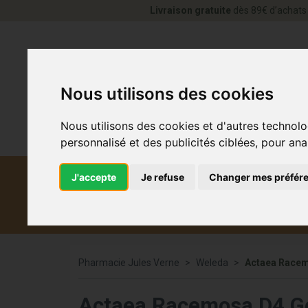
Livraison gratuite
dès 89€ d’achats 
Nous utilisons des cookies
Nous utilisons des cookies et d'autres technolo
personnalisé et des publicités ciblées, pour ana
J'accepte
Je refuse
Changer mes préfér
Diététique et
Médicaments
Co
médecine naturelle
Pharmacie Jules Verne
Weleda
Actaea Racem
Actaea Racemosa D4 Go