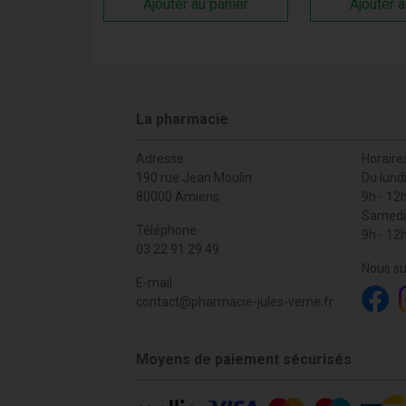
Ajouter au panier
Ajouter a
La pharmacie
Adresse
Horaire
190 rue Jean Moulin
Du lund
80000 Amiens
9h - 12
Samedi
Téléphone
9h - 12
03 22 91 29 49
Nous su
E-mail
contact
@
pharmacie-jules-verne.fr
Moyens de paiement sécurisés