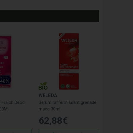
WELEDA
 Fraich Déod
Sérum raffermissant grenade
00Ml
maca 30ml
62
,
88
€