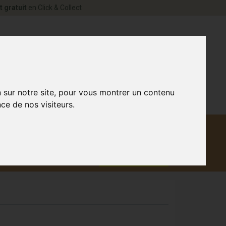
t gratuit
en Click & Collect
rne Votre pharmacie en ligne à votre service
0
n sur notre site, pour vous montrer un contenu
ce de nos visiteurs.
Matériel
aux
Promotions
médical