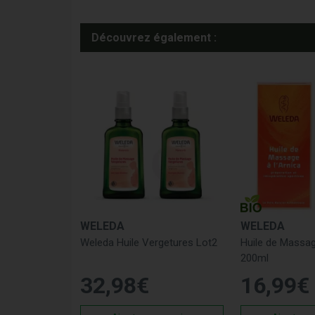
Découvrez également :
WELEDA
WELEDA
Weleda Huile Vergetures Lot2
Huile de Massag
200ml
32
,
98
€
16
,
99
€