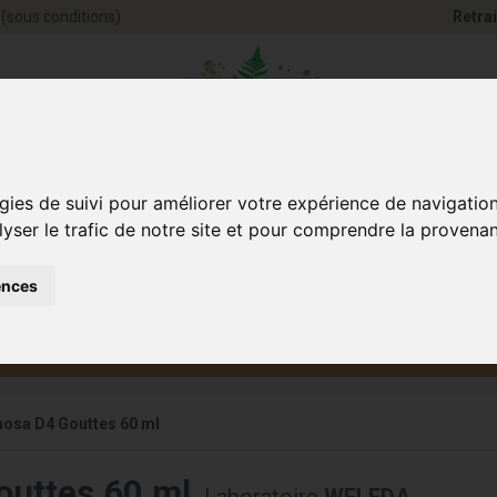
(sous conditions)
Retrai
Pharmacie Jules Ve
gies de suivi pour améliorer votre expérience de navigatio
lyser le trafic de notre site et pour comprendre la provenan
ences
Santé et
Bébé
smétique
Anim
Bien-être
et maman
osa D4 Gouttes 60 ml
uttes 60 ml