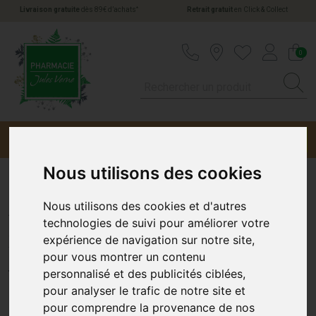
*
Livraison gratuite
dès 89€ d’achats
Retrait gratuit
en Click & Collect
Pharmacie Jules Verne Votre pharmacie en li
0
Menu
Promotions
Nous utilisons des cookies
Actifed Rhume Comprimés
Nous utilisons des cookies et d'autres
technologies de suivi pour améliorer votre
x15
expérience de navigation sur notre site,
pour vous montrer un contenu
JOHNSON & JOHNSON
personnalisé et des publicités ciblées,
pour analyser le trafic de notre site et
pour comprendre la provenance de nos