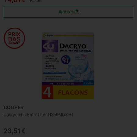
19
,
80
€
Ajouter
COOPER
Dacryolens Entret Lentil360Mlx3 +1
23
,
51
€