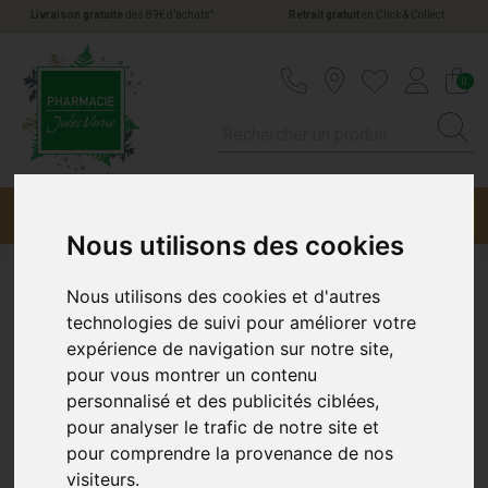
*
Livraison gratuite
dès 89€ d’achats
Retrait gratuit
en Click & Collect
Pharmacie Jules Verne Votre pharmacie en li
0
Menu
Promotions
Nous utilisons des cookies
Nous utilisons des cookies et d'autres
Actipoche Petit Format
technologies de suivi pour améliorer votre
expérience de navigation sur notre site,
10X15 Cm
pour vous montrer un contenu
personnalisé et des publicités ciblées,
COOPER
pour analyser le trafic de notre site et
pour comprendre la provenance de nos
visiteurs.