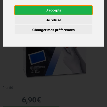
J'accepte
Je refuse
Changer mes préférences
1 unité
6
,
90
€