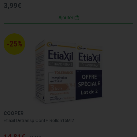
3
,
99
€
Ajouter
-25%
COOPER
Etiaxil Detransp Conf+ Rollon15Ml2
14
,
81
€