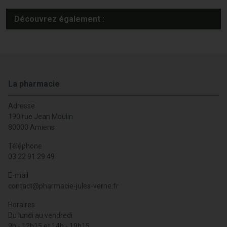
Découvrez également :
La pharmacie
Adresse
190 rue Jean Moulin
80000 Amiens
Téléphone
03 22 91 29 49
E-mail
contact
@
pharmacie-jules-verne.fr
Horaires
Du lundi au vendredi
9h - 12h15 et 14h - 19h15