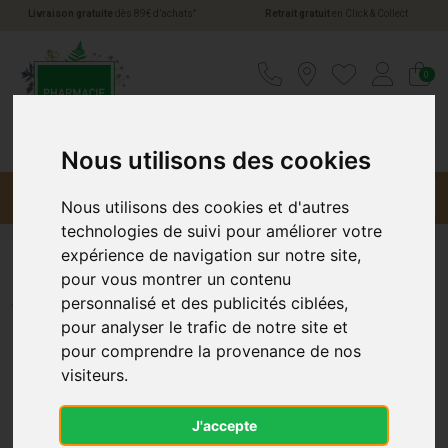
*
Livraison gratuite
dès 89€ d’achats
Retrait gratuit
en Click & Collect
Pharmacie Jules Verne Votre pharmacie en li
0
Nous utilisons des cookies
Menu
Promotions
Nous utilisons des cookies et d'autres
technologies de suivi pour améliorer votre
expérience de navigation sur notre site,
pour vous montrer un contenu
Actipoche Poche Thermique
personnalisé et des publicités ciblées,
pour analyser le trafic de notre site et
Genou
pour comprendre la provenance de nos
visiteurs.
J'accepte