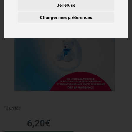
Je refuse
Changer mes préférences
10 unités
6
,
20
€