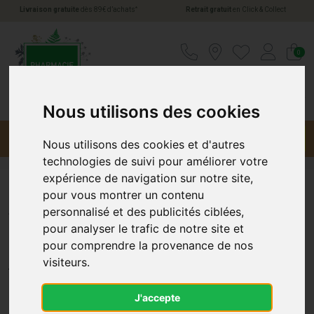
*
Livraison gratuite
dès 89€ d’achats
Retrait gratuit
en Click & Collect
Pharmacie Jules Verne Votre pharmacie en li
0
Nous utilisons des cookies
Menu
Promotions
Nous utilisons des cookies et d'autres
technologies de suivi pour améliorer votre
expérience de navigation sur notre site,
pour vous montrer un contenu
Adiaril Réhydratation Orale
personnalisé et des publicités ciblées,
pour analyser le trafic de notre site et
Bébé Sachets x10
pour comprendre la provenance de nos
NUTRICIA
visiteurs.
J'accepte