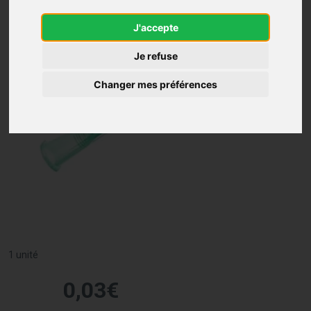
J'accepte
Je refuse
Changer mes préférences
1 unité
0
,
03
€