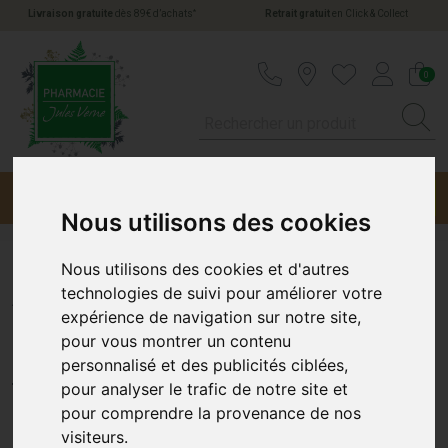
*
Livraison gratuite
dès 89€ d’achats
Retrait gratuit
en Click & Collect
Pharmacie Jules Verne Votre pharmacie en li
0
Menu
Promotions
Nous utilisons des cookies
Nous utilisons des cookies et d'autres
Aiguille Bd Microl 3 40Mm
technologies de suivi pour améliorer votre
expérience de navigation sur notre site,
8/10 Vert 21G Ref304432
pour vous montrer un contenu
personnalisé et des publicités ciblées,
BD MEDICAL
pour analyser le trafic de notre site et
pour comprendre la provenance de nos
visiteurs.