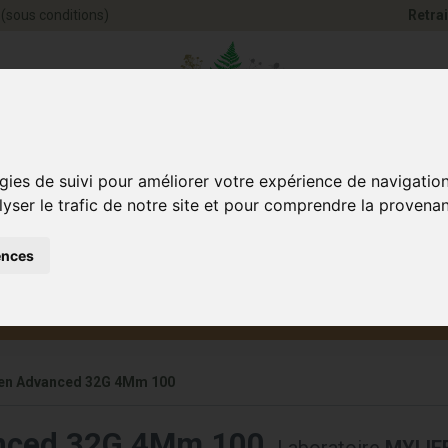
(sous conditions)
Retrai
Pharmacie Jules Ve
gies de suivi pour améliorer votre expérience de navigatio
lyser le trafic de notre site et pour comprendre la provenan
ences
Santé et
Bébé
smétique
Anim
Bien-être
et maman
upen Advanced 32G 4Mm 100
anced 32G 4Mm 100