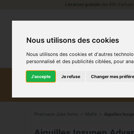
Livraison gratuite
dès 89€ d’achats 
Nous utilisons des cookies
Nous utilisons des cookies et d'autres technolo
personnalisé et des publicités ciblées, pour ana
J'accepte
Je refuse
Changer mes préfér
Diététique et
Médicaments
Co
médecine naturelle
Pharmacie Jules Verne
Mylife
Aiguilles Ins
Aiguilles Insupen Adv