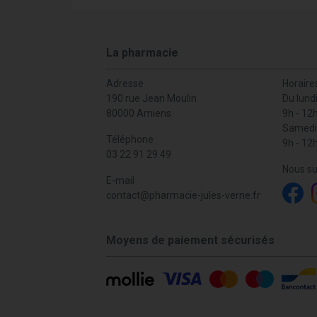
La pharmacie
Adresse
Horaire
190 rue Jean Moulin
Du lund
80000 Amiens
9h - 12
Samedi
Téléphone
9h - 12
03 22 91 29 49
Nous su
E-mail
contact
@
pharmacie-jules-verne.fr
Moyens de paiement sécurisés