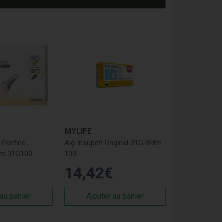
MYLIFE
e Penfine
Aig Insupen Original 31G 8Mm
Mm 31G100
100
14
,
42
€
 au panier
Ajouter au panier