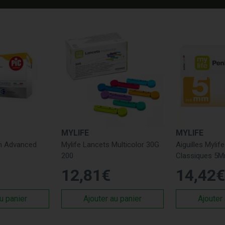
MYLIFE
MYLIFE
en Advanced
Mylife Lancets Multicolor 30G
Aiguilles Mylif
200
Classiques 5
12
,
81
€
14
,
42
€
u panier
Ajouter au panier
Ajouter