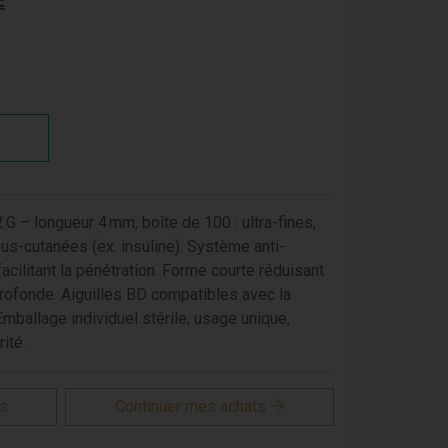
E
G – longueur 4 mm, boîte de 100 : ultra-fines,
us-cutanées (ex. insuline). Système anti-
facilitant la pénétration. Forme courte réduisant
profonde. Aiguilles BD compatibles avec la
Emballage individuel stérile, usage unique,
ité.
is
Continuer mes achats