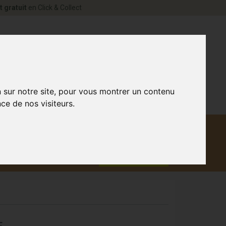
t gratuit
en Click & Collect
rne Votre pharmacie en ligne à votre service
0
n sur notre site, pour vous montrer un contenu
ce de nos visiteurs.
Matériel
aux
Promotions
médical