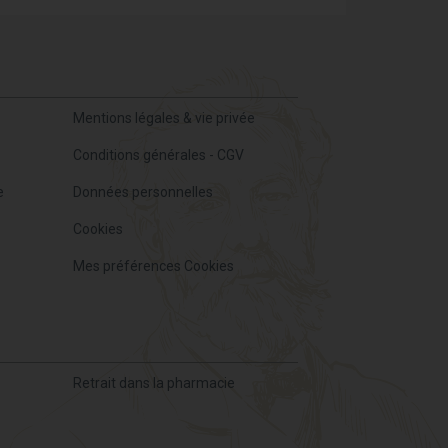
Mentions légales & vie privée
Conditions générales - CGV
e
Données personnelles
Cookies
Mes préférences Cookies
Retrait dans la pharmacie