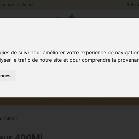
(sous conditions)
Retrai
Pharmacie Jules Ve
gies de suivi pour améliorer votre expérience de navigatio
lyser le trafic de notre site et pour comprendre la provenan
ences
Santé et
Bébé
smétique
Anim
Bien-être
et maman
ur 400Ml
teur 400Ml