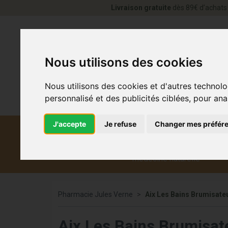
Livraison gratuite
dès 89€ d’achats 
Nous utilisons des cookies
Nous utilisons des cookies et d'autres technolo
personnalisé et des publicités ciblées, pour ana
J'accepte
Je refuse
Changer mes préfér
Diététique et
Médicaments
Co
médecine naturelle
Pharmacie Jules Verne
Aix Les Bains Brumisate
Aix Les Bains Brumisa