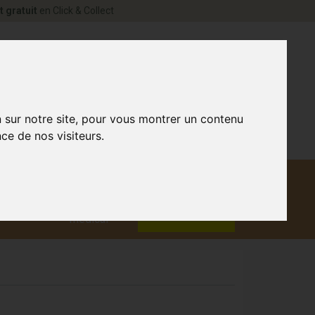
t gratuit
en Click & Collect
rne Votre pharmacie en ligne à votre service
0
n sur notre site, pour vous montrer un contenu
ce de nos visiteurs.
Matériel
aux
Promotions
médical