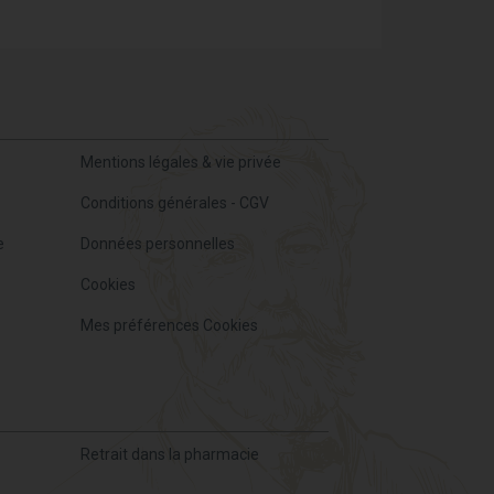
Mentions légales & vie privée
Conditions générales - CGV
e
Données personnelles
Cookies
Mes préférences Cookies
Retrait dans la pharmacie