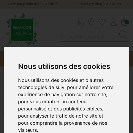
*
Livraison gratuite
dès 89€ d’achats
Retrait gratuit
en Click & Collect
Pharmacie Jules Verne Votre pharmacie en li
0
Menu
Promotions
Nous utilisons des cookies
Nous utilisons des cookies et d'autres
Alèse Alvita 60x90 cm
technologies de suivi pour améliorer votre
expérience de navigation sur notre site,
Paquet x30
pour vous montrer un contenu
personnalisé et des publicités ciblées,
ALVITA
pour analyser le trafic de notre site et
pour comprendre la provenance de nos
visiteurs.