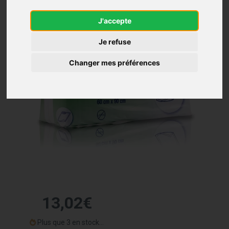
J'accepte
Je refuse
Changer mes préférences
13
,
02
€
Plus que 3 en stock...