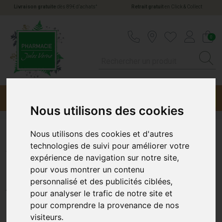
*
Livraison gratuite
dès 89€ d’achats
Retrait gratuit
en Click & Collect
Pharmacie Jules Verne Votre pharmacie en li
0
Menu
Promotions
Nous utilisons des cookies
Nous utilisons des cookies et d'autres
Algosteril Compresses 10x10
technologies de suivi pour améliorer votre
expérience de navigation sur notre site,
cm x16
pour vous montrer un contenu
personnalisé et des publicités ciblées,
BROTHIER
pour analyser le trafic de notre site et
pour comprendre la provenance de nos
visiteurs.