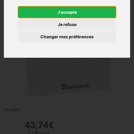
J'accepte
Je refuse
Changer mes préférences
16 unités
43
,
74
€
2
,
73
€
/unité