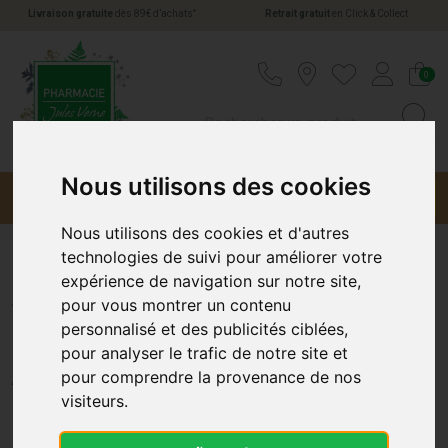
*
Livraison gratuite
dès 89€ d’achats
Retrait gratuit
en Click & Collect
Pharmacie Jules Verne Votre pharmacie en li
0
Nous utilisons des cookies
Menu
Promotions
Nous utilisons des cookies et d'autres
technologies de suivi pour améliorer votre
expérience de navigation sur notre site,
Alodont Care Gencives Bain
pour vous montrer un contenu
personnalisé et des publicités ciblées,
de Bouche 500 ml
pour analyser le trafic de notre site et
ALODONT
pour comprendre la provenance de nos
visiteurs.