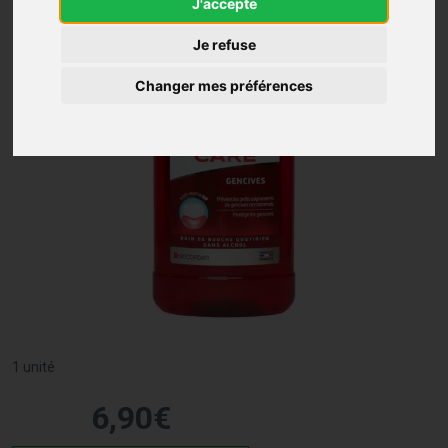
J'accepte
Je refuse
Changer mes préférences
1 unité
6
,
90
€