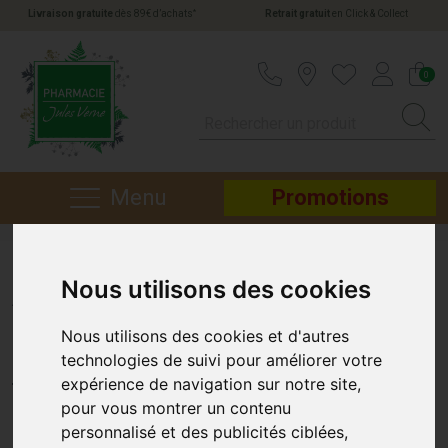
*
Livraison gratuite
dès 89€ d’achats
Retrait gratuit
en Click & Collect
Pharmacie Jules Verne Votre pharmacie en li
0
Menu
Promotions
Nous utilisons des cookies
Alopexy 2% chute de
cheveux 3x60ml
Nous utilisons des cookies et d'autres
technologies de suivi pour améliorer votre
PIERRE FABRE MÉDICAMENT
expérience de navigation sur notre site,
pour vous montrer un contenu
personnalisé et des publicités ciblées,