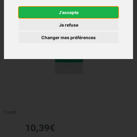
J'accepte
Je refuse
Changer mes préférences
1 unité
10
,
39
€