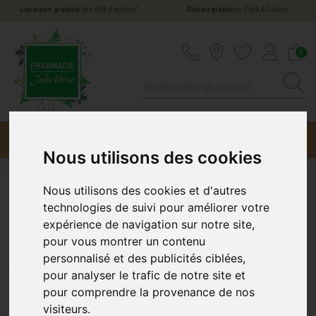
*
Livraison gratuite
dès 89€ d’achats
Retrait gratuit
en Click & Collect
Pharmacie Jules Verne Votre pharmacie en li
0
Menu
Promotions
Nous utilisons des cookies
Nous utilisons des cookies et d'autres
Alvadiem Déo 48H Miel
technologies de suivi pour améliorer votre
expérience de navigation sur notre site,
Lavande Stick
pour vous montrer un contenu
personnalisé et des publicités ciblées,
ALVADIEM (APIVITA)
pour analyser le trafic de notre site et
pour comprendre la provenance de nos
visiteurs.