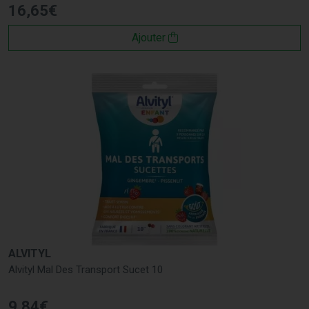
16
,
65
€
Ajouter
ALVITYL
Alvityl Mal Des Transport Sucet 10
9
,
84
€