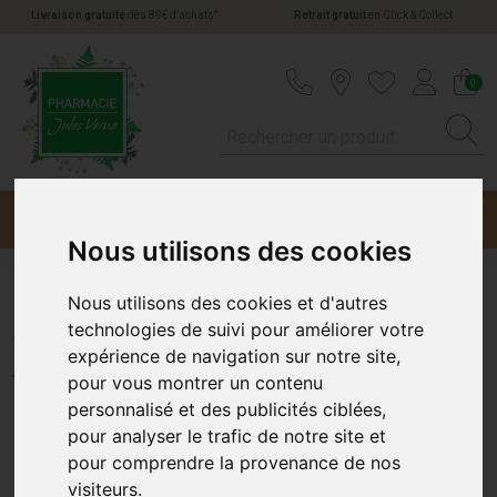
*
Livraison gratuite
dès 89€ d’achats
Retrait gratuit
en Click & Collect
Pharmacie Jules Verne Votre pharmacie en li
0
Menu
Promotions
Nous utilisons des cookies
Nous utilisons des cookies et d'autres
Alvityl Defenses Sp Fl/240Ml
technologies de suivi pour améliorer votre
expérience de navigation sur notre site,
ALVITYL
pour vous montrer un contenu
personnalisé et des publicités ciblées,
pour analyser le trafic de notre site et
pour comprendre la provenance de nos
visiteurs.