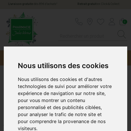
*
Livraison gratuite
dès 89€ d’achats
Retrait gratuit
en Click & Collect
Pharmacie Jules Verne Votre pharmacie en li
0
Menu
Promotions
Nous utilisons des cookies
Nous utilisons des cookies et d'autres
Amoena Amanda Soutien-
technologies de suivi pour améliorer votre
expérience de navigation sur notre site,
Gorge Prothèse Blanc Taille
pour vous montrer un contenu
personnalisé et des publicités ciblées,
105B
pour analyser le trafic de notre site et
pour comprendre la provenance de nos
AMOENA
visiteurs.