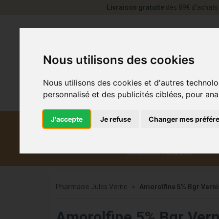
Livraison gratuite
dès 89€ d’achats 
Nous utilisons des cookies
Nous utilisons des cookies et d'autres technolo
personnalisé et des publicités ciblées, pour ana
J'accepte
Je refuse
Changer mes préfér
Diététique et
Médicaments
Co
médecine naturelle
Pharmacie Jules Verne
Amorolfine 5% Bgr Vernis
Amorolfine 5% Bgr Vern