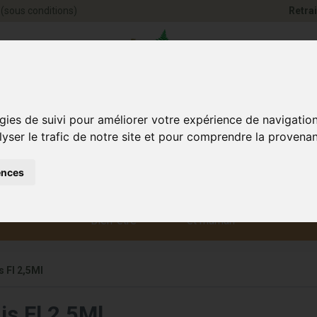
(sous conditions)
Retrai
Pharmacie Jules Ve
gies de suivi pour améliorer votre expérience de navigatio
lyser le trafic de notre site et pour comprendre la provenan
ences
Santé et
Bébé
smétique
Anim
Bien-être
et maman
 Fl 2,5Ml
is Fl 2,5Ml