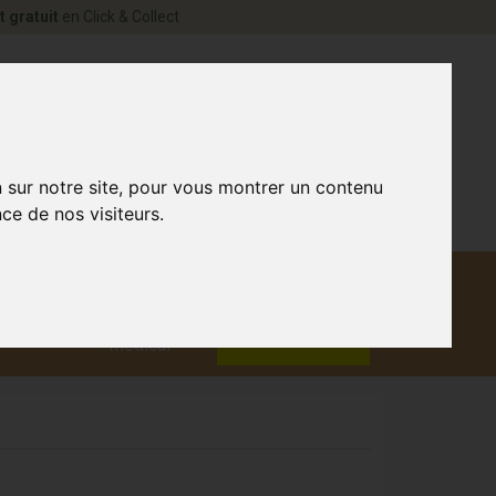
t gratuit
en Click & Collect
rne Votre pharmacie en ligne à votre service
0
n sur notre site, pour vous montrer un contenu
ce de nos visiteurs.
Matériel
aux
Promotions
médical