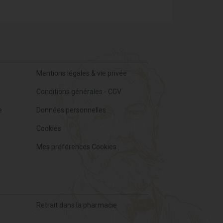
Mentions légales & vie privée
Conditions générales - CGV
e
Données personnelles
Cookies
Mes préférences Cookies
Retrait dans la pharmacie