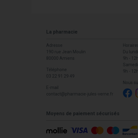
La pharmacie
Adresse
Horaire
190 rue Jean Moulin
Du lund
80000 Amiens
9h - 12
Samedi
Téléphone
9h - 12
03 22 91 29 49
Nous su
E-mail
contact
@
pharmacie-jules-verne.fr
Moyens de paiement sécurisés