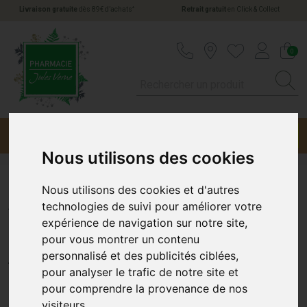
*
Livraison gratuite
dès 89€ d’achats
Retrait gratuit
en Click & Collect
Pharmacie Jules Verne Votre pharmacie en li
0
Menu
Promotions
Nous utilisons des cookies
Nous utilisons des cookies et d'autres
Anthelios Xl Spf50+ Brume
technologies de suivi pour améliorer votre
expérience de navigation sur notre site,
Invis T/75Ml
pour vous montrer un contenu
LA ROCHE-POSAY
personnalisé et des publicités ciblées,
pour analyser le trafic de notre site et
pour comprendre la provenance de nos
visiteurs.