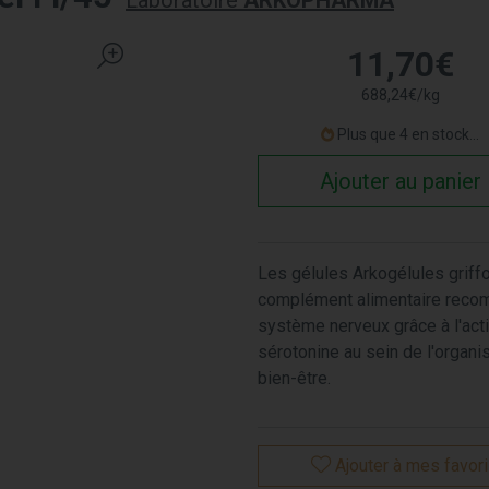
Laboratoire
ARKOPHARMA
11
,
70
€
688
,
24
€
/kg
Plus que 4 en stock...
Ajouter au panier
Les gélules Arkogélules grif
complément alimentaire reco
système nerveux grâce à l'acti
sérotonine au sein de l'organi
bien-être.
Ajouter à mes favor