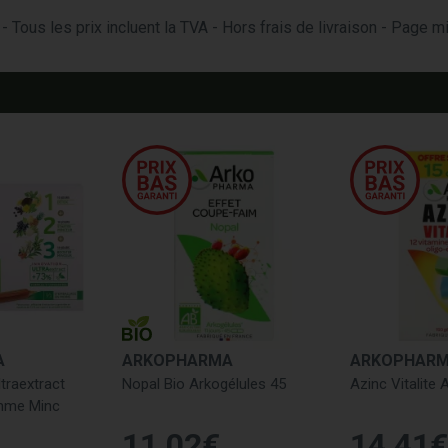
- Tous les prix incluent la TVA - Hors frais de livraison - Page 
A
ARKOPHARMA
ARKOPHAR
ltraextract
Nopal Bio Arkogélules 45
Azinc Vitalite
mme Minc
11
,
02
€
14
,
41
€