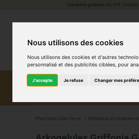
Livraison gratuite
dès 89€ d’achats 
Nous utilisons des cookies
Nous utilisons des cookies et d'autres technolo
personnalisé et des publicités ciblées, pour ana
J'accepte
Je refuse
Changer mes préfér
Diététique et
Médicaments
Co
médecine naturelle
Pharmacie Jules Verne
Diététique et médecine na
Arkogelules Griffonia G