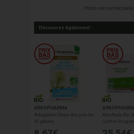
Photo non contractuelle 
Découvrez également :
ARKOPHARMA
ARKOPHARM
Arkogélules Reine des prés bio
Arkofluide Bio U
45 gélules
Coffret Progra
8
,
67
€
25
,
54
€