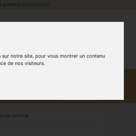
t gratuit
en Click & Collect
rne Votre pharmacie en ligne à votre service
0
n sur notre site, pour vous montrer un contenu
ce de nos visiteurs.
Matériel
aux
Promotions
médical
fonia Gél Fl/45