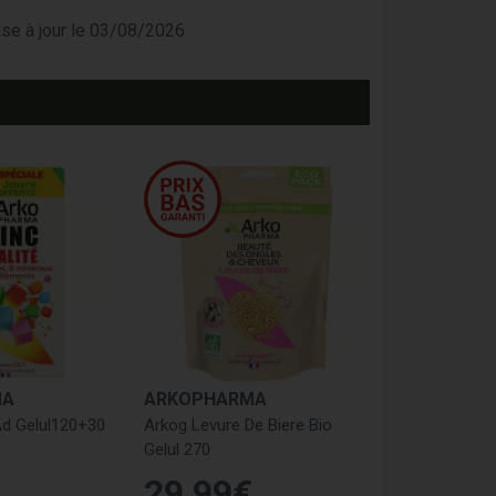
mise à jour le 03/08/2026
MA
ARKOPHARMA
 Ad Gelul120+30
Arkog Levure De Biere Bio
Gelul 270
29
,
99
€