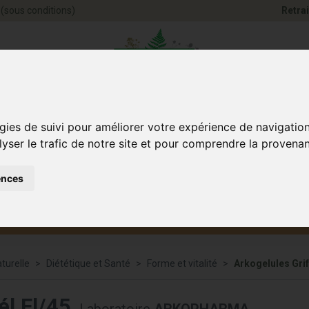
(sous conditions)
Retrai
Pharmacie Jules Ve
gies de suivi pour améliorer votre expérience de navigatio
lyser le trafic de notre site et pour comprendre la provenan
ences
Santé et
Bébé
smétique
Anim
Bien-être
et maman
turelle
Diététique et Santé
Forme et vitalité
Arkogelules Grif
él Fl/45