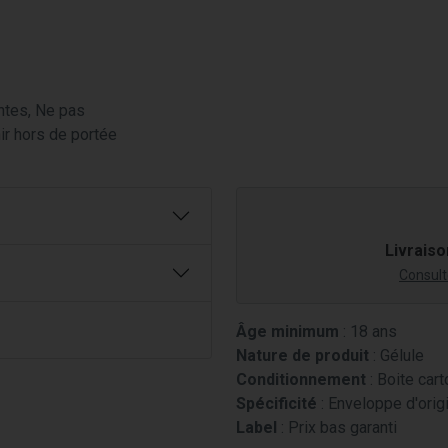
ntes, Ne pas
ir hors de portée
Livraiso
Consulte
Âge minimum
: 18 ans
Nature de produit
: Gélule
Conditionnement
: Boite cart
Spécificité
: Enveloppe d'orig
Label
: Prix bas garanti