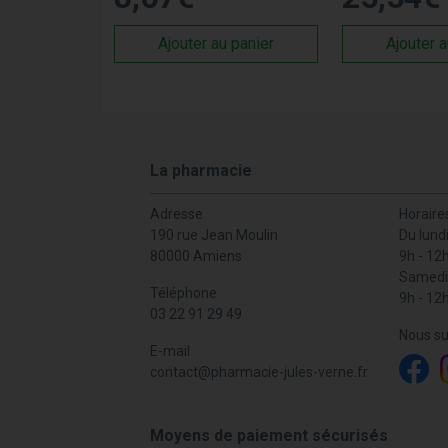
Ajouter au panier
Ajouter a
La pharmacie
Adresse
Horaire
190 rue Jean Moulin
Du lund
80000 Amiens
9h - 12
Samedi
Téléphone
9h - 12
03 22 91 29 49
Nous su
E-mail
contact
@
pharmacie-jules-verne.fr
Moyens de paiement sécurisés