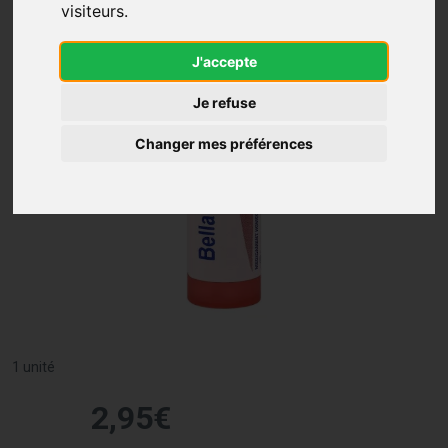
visiteurs.
J'accepte
Je refuse
Changer mes préférences
1 unité
2
,
95
€