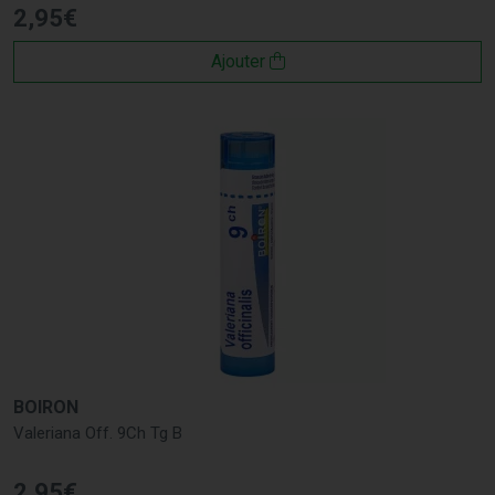
2
,
95
€
Ajouter
BOIRON
Valeriana Off. 9Ch Tg B
2
,
95
€