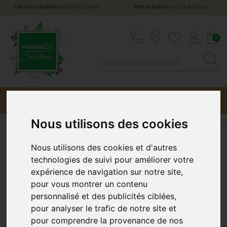
*
Livraison gratuite
dès 89€ d’achats
Retrait gratuit
en Click & Collect
Pharmacie Jules Verne Votre pharmacie en li
0
Menu
Promotions
Nous utilisons des cookies
Belladonna 7Ch Tube granule
Nous utilisons des cookies et d'autres
technologies de suivi pour améliorer votre
Boiron
expérience de navigation sur notre site,
pour vous montrer un contenu
BOIRON
personnalisé et des publicités ciblées,
pour analyser le trafic de notre site et
pour comprendre la provenance de nos