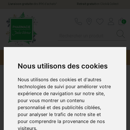
*
Livraison gratuite
dès 89€ d’achats
Retrait gratuit
en Click & Collect
Pharmacie Jules Verne Votre pharmacie en li
0
Menu
Promotions
Nous utilisons des cookies
Nous utilisons des cookies et d'autres
Biocanina Shamp Sec
technologies de suivi pour améliorer votre
expérience de navigation sur notre site,
Pdreuse/75G
pour vous montrer un contenu
personnalisé et des publicités ciblées,
BIOCANINA
pour analyser le trafic de notre site et
pour comprendre la provenance de nos
visiteurs.