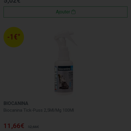
5
,
02
€
Ajouter
*
-1€
BIOCANINA
Biocanina Tick-Puss 2,5Ml/Mg 100Ml
11
,
66
€
12
,
66
€