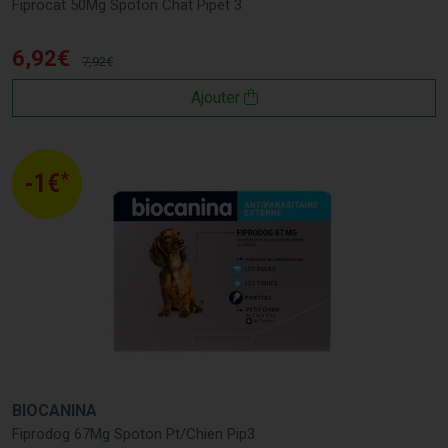
Fiprocat 50Mg Spoton Chat Pipet 3
6
,
92
€
7
,
92
€
Ajouter
*
-1€
BIOCANINA
Fiprodog 67Mg Spoton Pt/Chien Pip3