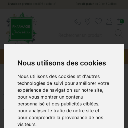
*
Livraison gratuite
dès 89€ d’achats
Retrait gratuit
en Click & Collect
Pharmacie Jules Verne Votre pharmacie en li
0
Menu
Promotions
Nous utilisons des cookies
Nous utilisons des cookies et d'autres
Bouil Estipharm Fantaisie
technologies de suivi pour améliorer votre
expérience de navigation sur notre site,
Tissu 2L
pour vous montrer un contenu
personnalisé et des publicités ciblées,
ESTIPHARM
pour analyser le trafic de notre site et
pour comprendre la provenance de nos
visiteurs.