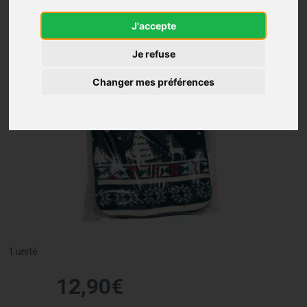
J'accepte
Je refuse
Changer mes préférences
1 unité
12
,
90
€