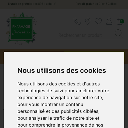
*
Livraison gratuite
dès 89€ d’achats
Retrait gratuit
en Click & Collect
Pharmacie Jules Verne Votre pharmacie en li
0
Menu
Promotions
Nous utilisons des cookies
Coryzalia Sol Buv Unidoses
Nous utilisons des cookies et d'autres
technologies de suivi pour améliorer votre
20
expérience de navigation sur notre site,
pour vous montrer un contenu
BOIRON
personnalisé et des publicités ciblées,
pour analyser le trafic de notre site et
pour comprendre la provenance de nos