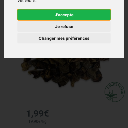
visiteurs.
J'accepte
Je refuse
Changer mes préférences
1
,
99
€
19
,
90
€
/kg