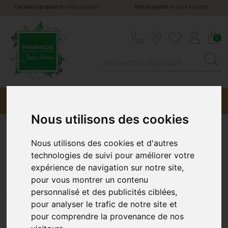
*
Livraison gratuite
dès 89€ d’achats
Retrait gratuit
en Click & Collect
Pharmacie Jules Verne Votre pharmacie en li
0
Menu
Promotions
Nous utilisons des cookies
Nous utilisons des cookies et d'autres
Cypres en vrac - Noix
technologies de suivi pour améliorer votre
expérience de navigation sur notre site,
Concassee 100G
pour vous montrer un contenu
IPHYM
personnalisé et des publicités ciblées,
pour analyser le trafic de notre site et
pour comprendre la provenance de nos