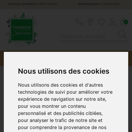
*
Livraison gratuite
dès 89€ d’achats
Retrait gratuit
en Click & Collect
Pharmacie Jules Verne Votre pharmacie en li
0
Menu
Promotions
Nous utilisons des cookies
Eosine Aqueuse 2% Cooper
Nous utilisons des cookies et d'autres
technologies de suivi pour améliorer votre
2Ml 10
expérience de navigation sur notre site,
pour vous montrer un contenu
COOPER
personnalisé et des publicités ciblées,
pour analyser le trafic de notre site et
pour comprendre la provenance de nos