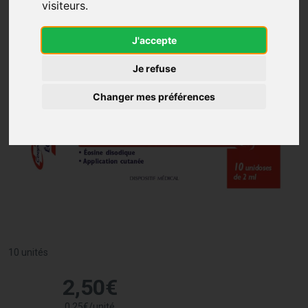
visiteurs.
J'accepte
Je refuse
Changer mes préférences
10 unités
2
,
50
€
0
,
25
€
/unité