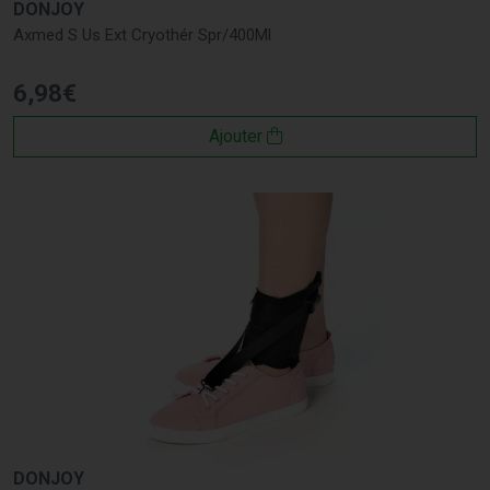
DONJOY
Axmed S Us Ext Cryothér Spr/400Ml
6
,
98
€
Ajouter
DONJOY