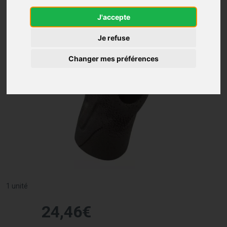
J'accepte
Je refuse
Changer mes préférences
1 unité
24
,
46
€