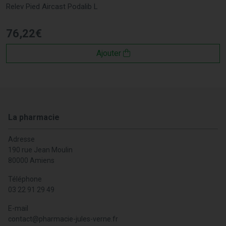
Relev Pied Aircast Podalib L
76
,
22
€
Ajouter
La pharmacie
Adresse
190 rue Jean Moulin
80000 Amiens
Téléphone
03 22 91 29 49
E-mail
contact
@
pharmacie-jules-verne.fr