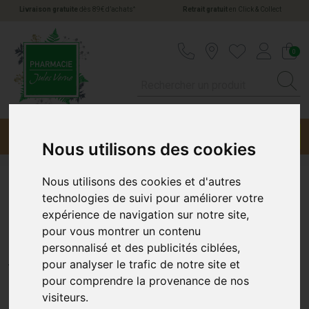
*
Livraison gratuite
dès 89€ d’achats
Retrait gratuit
en Click & Collect
Pharmacie Jules Verne Votre pharmacie en li
0
Menu
Promotions
Nous utilisons des cookies
Nous utilisons des cookies et d'autres
Genouil Donjoy Rotulax 54-
technologies de suivi pour améliorer votre
expérience de navigation sur notre site,
57Cm T6
pour vous montrer un contenu
personnalisé et des publicités ciblées,
DONJOY
pour analyser le trafic de notre site et
pour comprendre la provenance de nos
visiteurs.