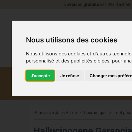
Livraison gratuite
dès 89€ d’achats 
Nous utilisons des cookies
Nous utilisons des cookies et d'autres technolo
personnalisé et des publicités ciblées, pour ana
J'accepte
Je refuse
Changer mes préfér
Diététique et
Médicaments
Co
médecine naturelle
Pharmacie Jules Verne
Cosmétique
Tout pour
Hallucinogene Garancia