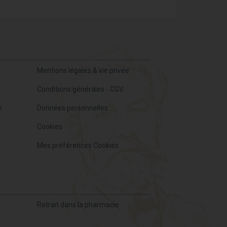
Mentions légales & vie privée
Conditions générales - CGV
e
Données personnelles
Cookies
Mes préférences Cookies
Retrait dans la pharmacie