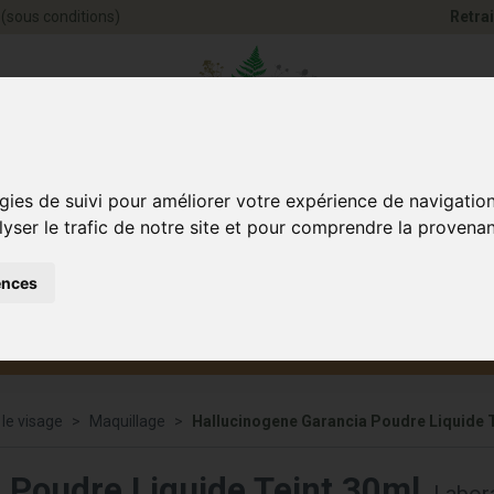
(sous conditions)
Retrai
Pharmacie Jules Ve
gies de suivi pour améliorer votre expérience de navigatio
lyser le trafic de notre site et pour comprendre la provenan
ences
Santé et
Bébé
smétique
Anim
Bien-être
et maman
 le visage
Maquillage
Hallucinogene Garancia Poudre Liquide 
 Poudre Liquide Teint 30ml