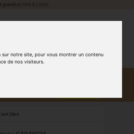
t gratuit
en Click & Collect
rne Votre pharmacie en ligne à votre service
0
n sur notre site, pour vous montrer un contenu
ce de nos visiteurs.
Matériel
aux
Promotions
médical
Teint 30ml