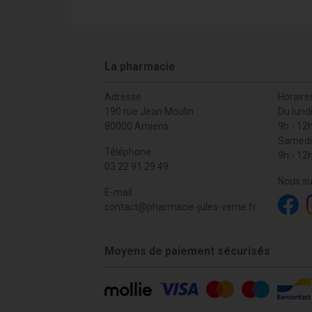
La pharmacie
Adresse
Horaire
190 rue Jean Moulin
Du lund
80000 Amiens
9h - 12
Samedi
Téléphone
9h - 12
03 22 91 29 49
Nous su
E-mail
contact
@
pharmacie-jules-verne.fr
Moyens de paiement sécurisés