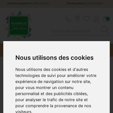
*
Livraison gratuite
dès 89€ d’achats
Retrait gratuit
en Click & Collect
Pharmacie Jules Verne Votre pharmacie en li
0
Menu
Promotions
Nous utilisons des cookies
Nous utilisons des cookies et d'autres
Klorane Bébé Eau Parfumée
technologies de suivi pour améliorer votre
expérience de navigation sur notre site,
Sans Alcool 50ml
pour vous montrer un contenu
personnalisé et des publicités ciblées,
KLORANE
pour analyser le trafic de notre site et
pour comprendre la provenance de nos
visiteurs.