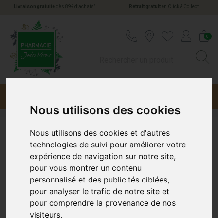
*
Livraison gratuite
dès 89€ d’achats
Retrait gratuit
en Click & Collect
Pharmacie Jules Verne Votre pharmacie en li
0
Menu
Promotions
Nous utilisons des cookies
Nous utilisons des cookies et d'autres
Liberill Enrouement Gomme
technologies de suivi pour améliorer votre
expérience de navigation sur notre site,
Bte50G
pour vous montrer un contenu
personnalisé et des publicités ciblées,
PIERRE FABRE MÉDICAMENT
pour analyser le trafic de notre site et
pour comprendre la provenance de nos
visiteurs.