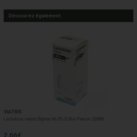
Découvrez également :
VIATRIS
Lactulose viatris Biphar 66,5% S Buv Flacon 200Ml
2
,
66
€