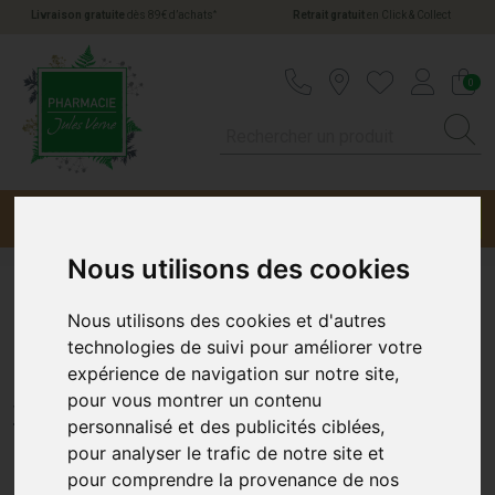
*
Livraison gratuite
dès 89€ d’achats
Retrait gratuit
en Click & Collect
Pharmacie Jules Verne Votre pharmacie en li
0
Menu
Promotions
Nous utilisons des cookies
Minoxidil 5% Mylan Sol Ext
Nous utilisons des cookies et d'autres
technologies de suivi pour améliorer votre
60Ml 3
expérience de navigation sur notre site,
pour vous montrer un contenu
VIATRIS
personnalisé et des publicités ciblées,
pour analyser le trafic de notre site et
pour comprendre la provenance de nos