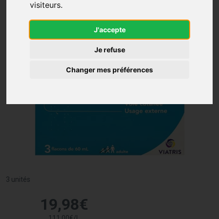
visiteurs.
J'accepte
Je refuse
Changer mes préférences
3 unités
19
,
98
€
111
,
00
€
/
l.