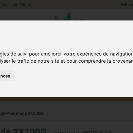
(sous conditions)
Retrai
Pharmacie Jules Ve
gies de suivi pour améliorer votre expérience de navigatio
lyser le trafic de notre site et pour comprendre la provenan
ences
Santé et
Bébé
smétique
Anim
Bien-être
et maman
ange Pommade 2X100G
ade 2X100G