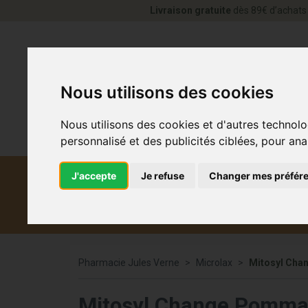
Livraison gratuite
dès 89€ d’achats 
Nous utilisons des cookies
Nous utilisons des cookies et d'autres technolo
personnalisé et des publicités ciblées, pour ana
J'accepte
Je refuse
Changer mes préfér
Diététique et
Médicaments
Co
médecine naturelle
Pharmacie Jules Verne
Microlax
Mitosyl Ch
Mitosyl Change Pomm