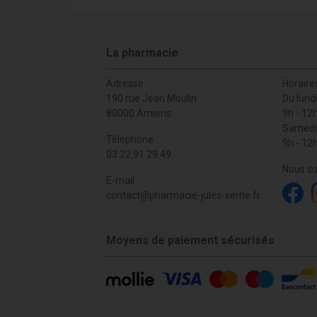
La pharmacie
Adresse
Horaire
190 rue Jean Moulin
Du lund
80000 Amiens
9h - 12
Samedi
Téléphone
9h - 12
03 22 91 29 49
Nous su
E-mail
contact
@
pharmacie-jules-verne.fr
Moyens de paiement sécurisés