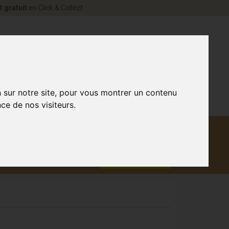
t gratuit
en Click & Collect
rne Votre pharmacie en ligne à votre service
0
n sur notre site, pour vous montrer un contenu
ce de nos visiteurs.
Matériel
aux
Promotions
médical