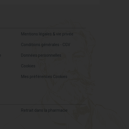
Mentions légales & vie privée
Conditions générales - CGV
e
Données personnelles
Cookies
Mes préférences Cookies
Retrait dans la pharmacie