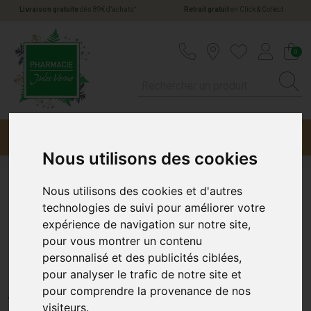
*
Livraison gratuite
dès 89€ d’achats
Retrait gratuit
en Click & Collect
Pharmacie Jules Verne Votre pharmacie en li
0
Menu
Promotions
Nous utilisons des cookies
Nous utilisons des cookies et d'autres
Mustela Bébé Eau
technologies de suivi pour améliorer votre
expérience de navigation sur notre site,
Nettoyante S/Rinçage
pour vous montrer un contenu
personnalisé et des publicités ciblées,
Pn300Ml
pour analyser le trafic de notre site et
MUSTELA
pour comprendre la provenance de nos
visiteurs.