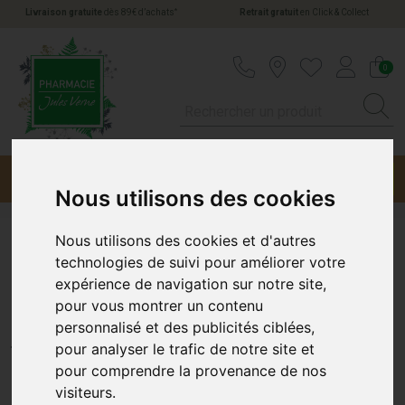
*
Livraison gratuite
dès 89€ d’achats
Retrait gratuit
en Click & Collect
Pharmacie Jules Verne Votre pharmacie en li
0
Menu
Promotions
Nous utilisons des cookies
Nous utilisons des cookies et d'autres
Nuxe Huile Prodigieuse Or
technologies de suivi pour améliorer votre
expérience de navigation sur notre site,
100ml
pour vous montrer un contenu
personnalisé et des publicités ciblées,
NUXE
pour analyser le trafic de notre site et
pour comprendre la provenance de nos
visiteurs.