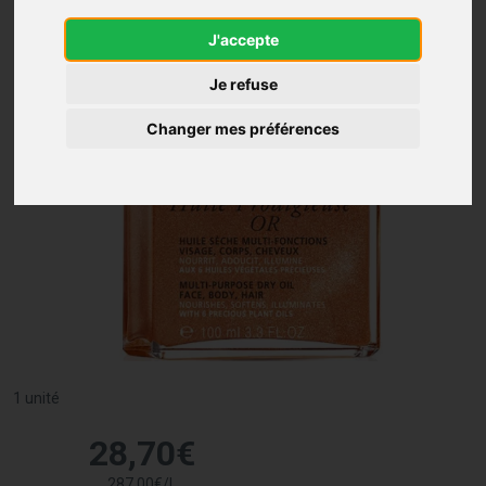
J'accepte
Je refuse
Changer mes préférences
1 unité
28
,
70
€
287
,
00
€
/
l.