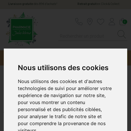
*
Livraison gratuite
dès 89€ d’achats
Retrait gratuit
en Click & Collect
Pharmacie Jules Verne Votre pharmacie en li
0
Menu
Promotions
Nous utilisons des cookies
Nous utilisons des cookies et d'autres
Puressentiel Bain Minceur
technologies de suivi pour améliorer votre
expérience de navigation sur notre site,
100Ml
pour vous montrer un contenu
PURESSENTIEL
personnalisé et des publicités ciblées,
pour analyser le trafic de notre site et
pour comprendre la provenance de nos
visiteurs.