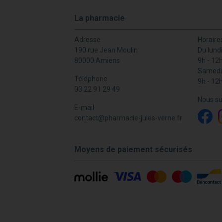
La pharmacie
Adresse
Horaire
190 rue Jean Moulin
Du lund
80000 Amiens
9h - 12
Samedi
Téléphone
9h - 12
03 22 91 29 49
Nous su
E-mail
contact
@
pharmacie-jules-verne.fr
Moyens de paiement sécurisés