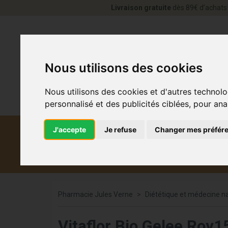
Livraison gratuite
dès 89€ d’achats 
Nous utilisons des cookies
Nous utilisons des cookies et d'autres technolo
personnalisé et des publicités ciblées, pour ana
J'accepte
Je refuse
Changer mes préfér
Diététique et
Médicaments
Co
médecine naturelle
Pharmacie Jules Verne
Diététique et médecine na
Vitaflor Bio Gelee Ro