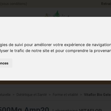
(sous conditions)
Retrai
Pharmacie Jules Ve
gies de suivi pour améliorer votre expérience de navigatio
lyser le trafic de notre site et pour comprendre la provenan
ences
Santé et
Bébé
smétique
Anim
Bien-être
et maman
turelle
Diététique et Santé
Forme et vitalité
Vitaflor Bio Ge
y1500Mg Amp20