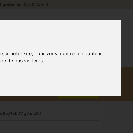
t gratuit
en Click & Collect
rne Votre pharmacie en ligne à votre service
0
n sur notre site, pour vous montrer un contenu
ce de nos visiteurs.
Matériel
aux
Promotions
médical
lee Roy1500Mg Amp20