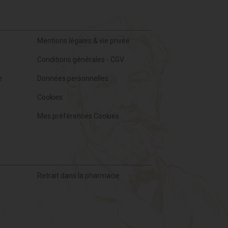
Mentions légales & vie privée
Conditions générales - CGV
e
Données personnelles
Cookies
Mes préférences Cookies
Retrait dans la pharmacie